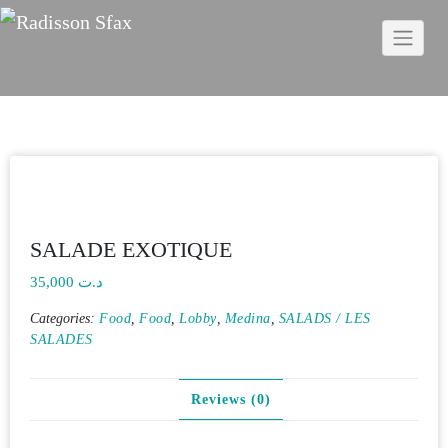
Skip
to
content
SALADE EXOTIQUE
35,000
د.ت
Categories:
Food
,
Food
,
Lobby
,
Medina
,
SALADS / LES
SALADES
Reviews (0)